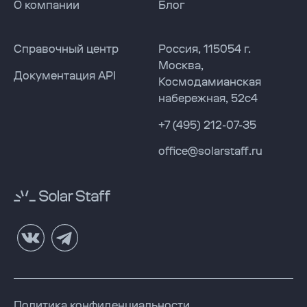
О компании
Блог
Solar Staff
Solar Staff
Справочный центр
Россия
,
115054
г.
Москва
,
Документация API
Космодамианская
RUS
набережная, 52с4
+7 (495) 212-07-35
office@solarstaff.ru
Политика конфиденциальности